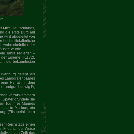
iv
der Mitte Deutschlands,
ird die erste Burg auf
e wird abgeleitet von
 hochmittelalterliche
t wahrscheinlich der
häuser“ wurde.
le Jahre regierten –
 der Eiserne (+1172),
cht die bekanntesten
 Wartburg gelebt. Als
 des Landgrafenpaares
eine Heirat mit dem
n Landgraf Ludwig IV,
flichen Vorratskammern
. Später gründete sie
 dem Tod ihres Mannes
ndete in Marburg ein
rg (Elisabethkirche)
er Reichstags einen
st Friedrich der Weise
lativ kurzen Zeit) das