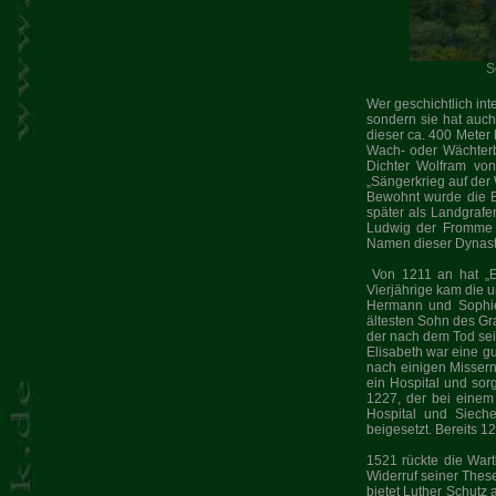
S
Wer geschichtlich inte
sondern sie hat auch 
dieser ca. 400 Meter
Wach- oder Wächterbu
Dichter Wolfram von
„Sängerkrieg auf der
Bewohnt wurde die B
später als Landgrafe
Ludwig der Fromme (
Namen dieser Dynast
Von 1211 an hat „E
Vierjährige kam die 
Hermann und Sophie
ältesten Sohn des Gr
der nach dem Tod sei
Elisabeth war eine gu
nach einigen Missern
ein Hospital und sor
1227, der bei einem
Hospital und Sieche
beigesetzt. Bereits 
1521 rückte die War
Widerruf seiner Thes
bietet Luther Schutz 