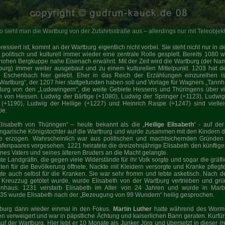
o sieht man die Wartburg von der Zufahrtsstraße aus – allerdings nur mit Teleobjekt
ressiert ist, kommt an der Wartburg eigentlich nicht vorbei. Sie steht nicht nur in 
politisch und kulturell immer wieder eine zentrale Rolle gespielt. Bereits 1080 w
 hohen Bergkuppe nahe Eisenach erwähnt. Mit der Zeit wird die Wartburg (der Nam
rg) immer weiter ausgebaut und zu einem kulturellen Mittelpunkt. 1203 hat der
 Eschenbach hier gelebt. Eher in das Reich der Erzählungen einzureihen is
 Wartburg“, der 1207 hier stattgefunden haben soll und Vorlage für Wagners „Tann
urg von den „Ludowingern“, die weite Gebiete Hessens und Thüringens über vie
n von Hessen. Ludwig der Bärtige (+1080), Ludwig der Springer (+1123), Ludwig
+1190), Ludwig der Heilige (+1227) und Heinrich Raspe (+1247) sind viellei
ie.
lisabeth von Thüringen“ – heute bekannt als die „
Heilige Elisabeth
“ - auf der
ungarische Königstochter auf die Wartburg und wurde zusammen mit den Kindern
 erzogen. Wahrscheinlich war aus politischen und machtsichernden Gründen 
afenpaares vorgesehen. 1221 heiratete die dreizehnjährige Elisabeth den künftige
nes Vaters und seines älteren Bruders an die Macht gelangte.
te Landgräfin, die gegen viele Widerstände für ihr Volk sorgte und sogar die grä
ten für die Bevölkerung öffnete, Nackte mit Kleidern versorgte und Kranke pflegte
gte auch selbst für die Kranken. Sie war sehr fromm und lebte asketisch. Nach
 Kreuzzug getötet wurde, wurde Elisabeth von der Wartburg vertrieben und grü
nhaus. 1231 verstarb Elisabeth im Alter von 24 Jahren und wurde in Marbu
1235 wurde Elisabeth nach der „Bezeugung von 99 Wundern“ heilig gesprochen.
tburg dann wieder einmal in den Fokus.
Martin Luther
hatte während des Worms
en verweigert und war in päpstliche Ächtung und kaiserlichen Bann geraten.
Kurfür
auf der Wartburg. Hier lebt er 10 Monate als Junker Jörg und übersetzt in dieser (re