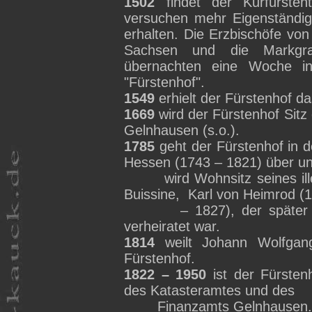
1502
findet der Kurfürste
versuchen mehr Eigenständigk
erhalten. Die Erzbischöfe vo
Sachsen und die Markgr
übernachten eine Woche 
"Fürstenhof".
1549
erhielt der Fürstenhof 
1669
wird der Fürstenhof Sitz
Gelnhausen (s.o.).
1785
geht der Fürstenhof in d
Hessen (1743 – 1821) über u
wird Wohnsitz seines i
Buissine
,
Karl von Heimrod (
– 1827), der späte
verheiratet war.
1814
weilt Johann Wolfga
Fürstenhof.
1822 – 1950
ist der Fürsten
des Katasteramtes und des
Finanzamts Gelnhausen