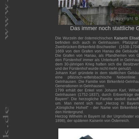
Das immer noch stattliche
Die Wurzeln der österreichischen
Kaiserin Elisa
befinden sich auch in Gelnhausen. Pfalzgra
Zweibrücken-Birkenfeld-Bischweiler (1638-170
1669 von den Grafen von Hanau die Gebäude 
Die Grafen von Hanau, als Pfandherren von G
den Fürstenhof immer als Unterkunft in Gelnha
dem 30-jährigen Krieg hatten sich die Besitzver
und der Fürstenhof wurde nicht mehr genutzt.
Johann Karl gründete in dem stattlichen Gebä
eine pfälzisch-wittelsbachische Nebenlinie
Gelnhausen. Die Familie von Birkenfeld-Gelnhau
Generationen in Gelnhausen.
1799 erhält der Enkel von Johann Karl, Wilhel
Gelnhausen (1752-1837), durch Erbverträge den
Bayern“. Die herzogliche Familie siedelt dara
um. Man nennt sich nun „Herzog in Bayern
„Königliche Hoheit“ - der Name von Birkenfeld-G
den Hintergrund.
Herzog Wilhelm in Bayern ist der Urgroßvater vo
1898), der späteren Kaiserin von Österreich.