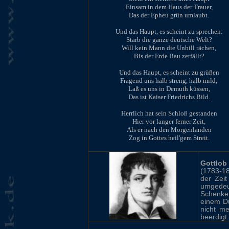
Einsam in dem Haus der Trauer,
Das der Epheu grün umlaubt.
Und das Haupt, es scheint zu sprechen:
Starb die ganze deutsche Welt?
Will kein Mann die Unbill rächen,
Bis der Erde Bau zerfällt?
Und das Haupt, es scheint zu grüßen
Fragend uns halb streng, halb mild;
Laß es uns in Demuth küssen,
Das ist Kaiser Friedrichs Bild.
Herrlich hat sein Schloß gestanden
Hier vor langer ferner Zeit,
Als er nach den Morgenlanden
Zog in Gottes heil'gem Streit.
Gottlob
(1783-18
der Zeit
umgede
Schenken
einem Du
nicht m
beerdigt