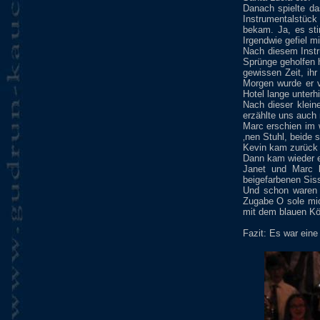
Danach spielte da
Instrumentalstück
bekam. Ja, es st
Irgendwie gefiel m
Nach diesem Instr
Sprünge geholfen 
gewissen Zeit, ih
Morgen wurde er 
Hotel lange unterh
Nach dieser klein
erzählte uns auch 
Marc erschien im 
‚nen Stuhl, beide
Kevin kam zurück 
Dann kam wieder e
Janet und Marc b
beigefarbenen Sissi
Und schon waren 
Zugabe O sole mi
mit dem blauen Kö
Fazit: Es war eine