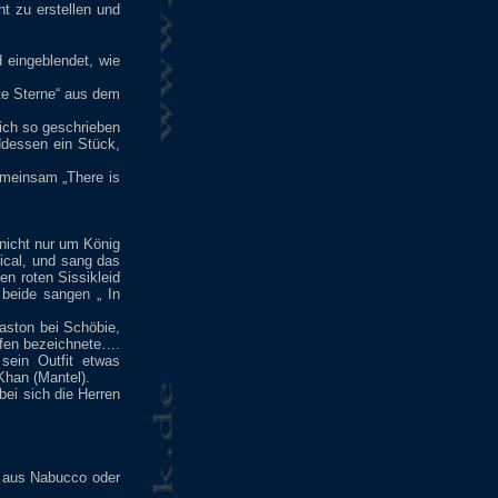
t zu erstellen und
 eingeblendet, wie
te Sterne“ aus dem
ich so geschrieben
ddessen ein Stück,
emeinsam „There is
nicht nur um König
ical, und sang das
n roten Sissikleid
beide sangen „ In
Gaston bei Schöbie,
afen bezeichnete….
sein Outfit etwas
Khan (Mantel).
bei sich die Herren
r aus Nabucco oder