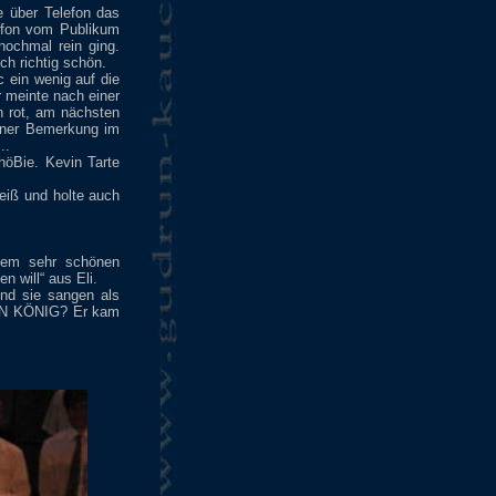
e über Telefon das
lefon vom Publikum
ochmal rein ging.
ch richtig schön.
 ein wenig auf die
 meinte nach einer
n rot, am nächsten
iner Bemerkung im
..
höBie. Kevin Tarte
eiß und holte auch
inem sehr schönen
 will“ aus Eli.
nd sie sangen als
EIN KÖNIG? Er kam