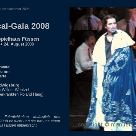
usicalsommer 2008
al-Gala 2008
spielhaus Füssen
 + 24. August 2008
hvatal
remm
arte
dwigsburg
g Willem Wentzel
 erkrankten Roland Haug)
Feierlichkeiten anlässlich des
2008 besucht und sie hat uns einen
us Füssen mitgebracht.