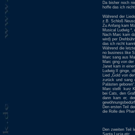
Da bisher noch ni
hoffe das ich nich
Während der Liede
z.B. Schloß Neusc
Zu Anfang kam Mar
Musical Ludwig ²,
Nach Marc kam das
wird) per Drehbüh
das ich nicht kann
Während die letzt
no business like 
Marc sang aus Man
Marc ging von der
Janet kam in eine
Ludwig II ginge, 
Lied „Gold von de
zurück und sang 
Palästen geboren“
Marc stellt
kurz K
bei Cats, den Gra
dann kam er, der
gewöhnungsbedürft
Den ersten Teil de
die Rolle des Phan
Den zweiten Teil 
Santa Lucia etc.