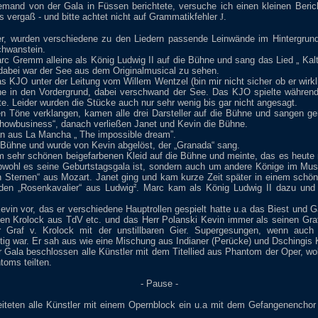
emand von der Gala in Füssen berichtete, versuche ich einen kleinen Berich
ts vergaß - und bitte achtet nicht auf Grammatikfehler
J
.
r, wurden verschiedene zu den Liedern passende Leinwände im Hintergrund
hwanstein.
c Gremm alleine als König Ludwig II auf die Bühne und sang das Lied „ Kal
 dabei war der See aus dem Originalmusical zu sehen.
 KJO unter der Leitung vom Willem Wentzel (bin mir nicht sicher ob er wirkl
ne in den Vordergrund, dabei verschwand der See. Das KJO spielte währen
te. Leider wurden die Stücke auch nur sehr wenig bis gar nicht angesagt.
en Töne verklangen, kamen alle drei Darsteller auf die Bühne und sangen g
Showbusiness“, danach verließen Janet und Kevin die Bühne.
 aus La Mancha „ The impossible dream”.
 Bühne und wurde von Kevin abgelöst, der „Granada“ sang.
m sehr schönen beigefarbenen Kleid auf die Bühne und meinte, das es heute 
obwohl es seine Geburtstagsgala ist, sondern auch um andere Könige im Mus
n Sternen“ aus Mozart. Janet ging und kam kurze Zeit später in einem schöne
den „Rosenkavalier“ aus Ludwig². Marc kam als König Ludwig II dazu und 
.
evin vor, das er verschiedene Hauptrollen gespielt hatte u.a das Biest und 
fen Krolock aus TdV etc. und das Herr Polanski Kevin immer als seinen Gr
 Graf v. Krolock mit der unstillbaren Gier. Supergesungen, wenn auch 
ig war. Er sah aus wie eine Mischung aus Indianer (Perücke) und Dschingis 
r Gala beschlossen alle Künstler mit dem Titellied aus Phantom der Oper, wo
toms teilten.
- Pause -
leiteten alle Künstler mit einem Opernblock ein u.a mit dem Gefangenencho