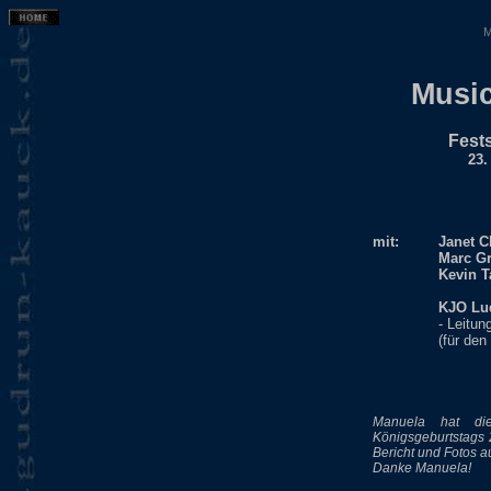
M
Music
Fest
23.
mit:
Janet C
Marc G
Kevin T
KJO Lu
- Leitun
(für den
Manuela hat die 
Königsgeburtstags 
Bericht und Fotos a
Danke Manuela!