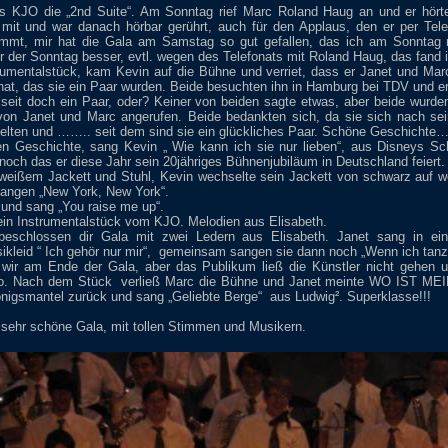
s KJO die „2nd Suite“. Am Sonntag rief Marc Roland Haug an und er hört
 mit und war danach hörbar gerührt, auch für den Applaus, den er per Te
immt, mir hat die Gala am Samstag so gut gefallen, das ich am Sonntag n
ir der Sonntag besser, evtl. wegen des Telefonats mit Roland Haug, das fand i
umentalstück, kam Kevin auf die Bühne und verriet, dass er Janet und Marc
hat, das sie ein Paar wurden. Beide besuchten ihn in Hamburg bei TDV und er
r seit doch ein Paar, oder? Keiner von beiden sagte etwas, aber beide wurde
von Janet und Marc angerufen. Beide bedankten sich, da sie sich nach se
ielten und …….. seit dem sind sie ein glückliches Paar. Schöne Geschichte…
en Geschichte, sang Kevin „ Wie kann ich sie nur lieben“, aus Disneys Sc
noch das er diese Jahr sein 20jähriges Bühnenjubiläum in Deutschland feiert.
weißem Jackett und Stuhl, Kevin wechselte sein Jackett von schwarz auf w
 sangen „New York, New York“.
und sang „You raise me up“.
in Instrumentalstück vom KJO. Melodien aus Elisabeth.
eschlossen dir Gala mit zwei Ledern aus Elisabeth. Janet sang in e
kleid “ Ich gehör nur mir“,
gemeinsam sangen sie dann noch „Wenn ich tanzen
wir am Ende der Gala, aber das Publikum ließ die Künstler nicht gehen u
o. Nach dem Stück
verließ Marc die Bühne und Janet meinte WO IST M
nigsmantel zurück und sang „Geliebte Berge“
aus Ludwig². Superklasse!!!
 sehr schöne Gala, mit tollen Stimmen und Musikern.