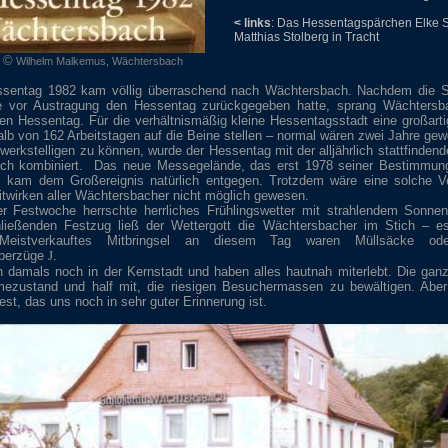
< links
: Das Hessentagspärchen Elke 
Matthias Stolberg in Tracht
: ©
Wilhelm Malkemus, Wächtersbach
ssentag 1982 kam völlig überraschend nach Wächtersbach. Nachdem die S
e vor Austragung den Hessentag zurückgegeben hatte, sprang Wächtersb
n Hessentag. Für die verhältnismäßig kleine Hessentagsstadt eine großarti
halb von 162 Arbeitstagen auf die Beine stellen – normal wären zwei Jahre ge
werkstelligen zu können, wurde der Hessentag mit der alljährlich stattfinden
ch kombiniert.
Das neue Messegelände, das erst 1978 seiner Bestimmun
, kam dem Großereignis natürlich entgegen. Trotzdem wäre eine solche Ve
twirken aller Wächtersbacher nicht möglich gewesen.
r Festwoche herrschte herrliches Frühlingswetter mit strahlendem Sonnen
ließenden Festzug ließ der Wettergott die Wächtersbacher im Stich – es
Meistverkauftes Mitbringsel an diesem Tag waren Müllsäcke ode
überzüge
J
.
 damals noch in der Kernstadt und haben alles hautnah miterlebt. Die gan
ezustand und half mit, die riesigen Besuchermassen zu bewältigen. Aber
est, das uns noch in sehr guter Erinnerung ist.