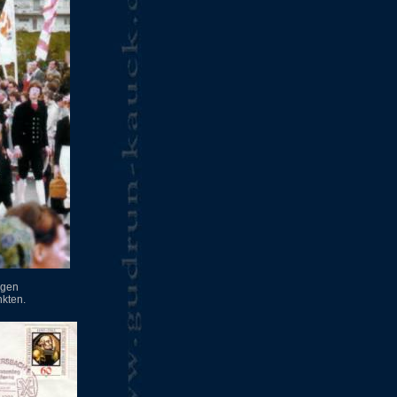
egen
nkten.