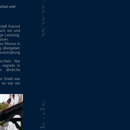
Schuh und
tadt Kassel
ach ein und
ge Leistung,
wesen.
den Messe in
g übergeben
ranstaltung
schein. Nur
 regnete in
r ähnliche
ze Stadt war
 es war ein