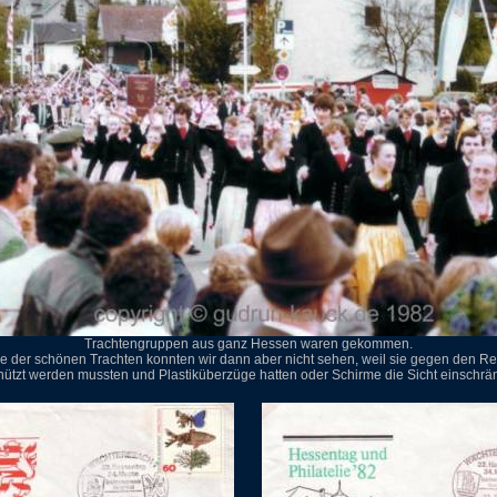
Trachtengruppen aus ganz Hessen waren gekommen.
le der schönen Trachten konnten wir dann aber nicht sehen, weil sie gegen den R
ützt werden mussten und Plastiküberzüge hatten oder Schirme die Sicht einschrä