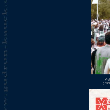
Vie
gesch