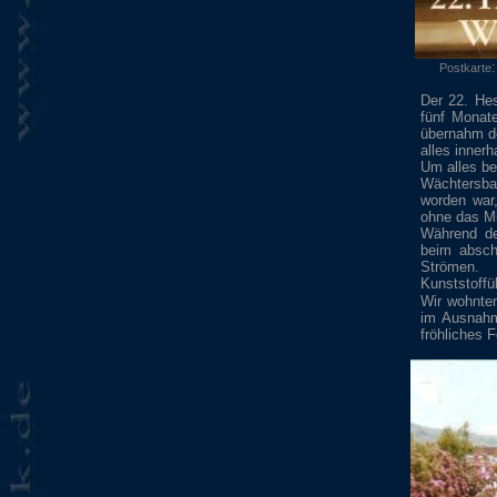
Postkarte
Der 22. He
fünf Monat
übernahm de
alles inner
Um alles be
Wächtersba
worden war
ohne das Mi
Während de
beim absch
Strömen. 
Kunststoff
Wir wohnten
im Ausnahm
fröhliches F